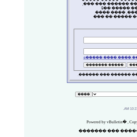
��� ������. �� ��
���� �����
��� ��� �����
������� ���� �
�� ���� ���� �����
��� ����� �� ������ 
.
10:23 
Powered by vBulletin� , Copy
���� ������ ����