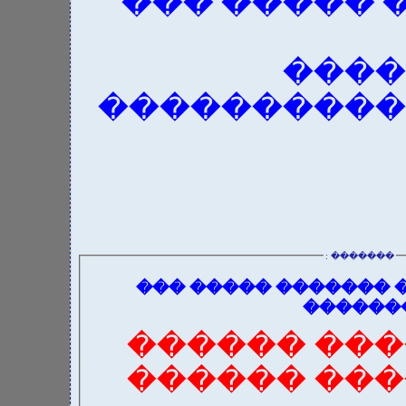
������� ��
����
����������
������� :
��� ��� ����� ����
������
����� ����
����� ����