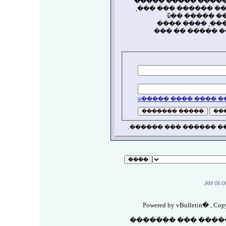
���� ���� ������ 
��� ������. �� ��
���� �����
��� ��� �����
������� ���� �
�� ���� ���� �����
��� ����� �� ������ 
.
06:00 
Powered by vBulletin� , Copy
���� ������ ����