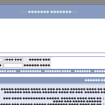
:::::::������� �������:::::::
��� �����
���� ������
� ������
���������
���� �������
�������
����
����� ��
��� �� ���� ������ ��� �� ��� �� ���� ������ ��
���� ������. ��� �� ���� ������ ���� ��� �����
�� ��� ���� ������. ����� ��������� ���� ���
������ ����� ��� ����.
 �� ���� ���� �������� ����� ����� ��� ������.