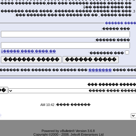
 ����� ����� ������ ��� ���,���� ����� ������
�� ���� ����� ��ѿ
��� ��� ����� ����� ������, ���� ���� �������
���� ����� , �� �� ����� �� ��� ������ ���.
����� ����
��� �����:
���� ������:
�� ���� ���� �����ѿ
��� �������ʿ
��� ����� �� ������ ��� ������.
�������
����� �
�������� ������
10:42 AM
������ ����:
�
Powered by vBulletin® Version 3.6.8
.
Copyright ©2000 - 2008, Jelsoft Enterprises Ltd