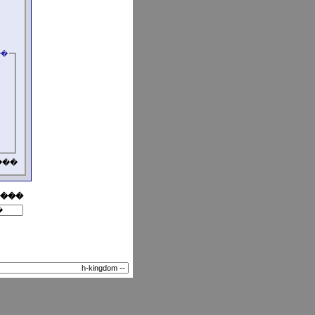
��
���
 ���