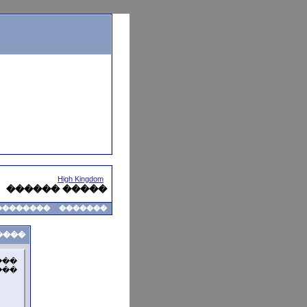
High Kingdom
����� ������
��������
�������
����
���
��: