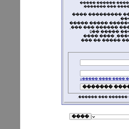
��� �� ���� ������
���� ������. ��� 
�� ��� ���� �����
���
���� ���� ������ 
��� ������. �� ���
���� ����� 
��� ��� ����� 
������� ���� ��
�� ���� ���� ����
��� ����� �� �����