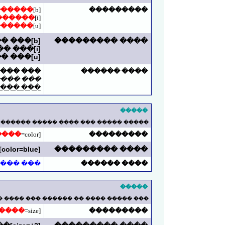
������
[b]
���������
������
[i]
������
[u]
[b]��� ���� ����[/b]
���� ���������
[i]��� ���� ����[/i]
[u]��� ���� ���� ��[/u]
��� ����
���� ������
��� ����
 ���� ��
�����
���� ������ ������� ����� ������ .
����
[color=
���������
[color=blue]��� ���� ������ ������[/color]
���� ���������
 ������
���� ������
�����
�� ������ ��� ���� �� ���� ������ .
����
[size=
���������