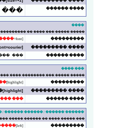
[size=+2]��� ���� ���� ������ �� ���� ������[/size]
���� ���������
���� ������
����
����
���� ������ ������� ����� ������ .
����
[font=
���������
[font=courier]��� ���� ������ �� courier[/font]
���� ���������
���� ������
�� courier
��� ����
���� ������� ����� ����� ������� .
��
[highlight]
���������
[highlight]��� ���� ���� �����[/highlight]
���� ���������
�� �����
���� ������
� ������ / ������ ������ / �����
 �� ������ ����� ���� .. ���� ���ѡ �� �����.
�����
[left]
���������