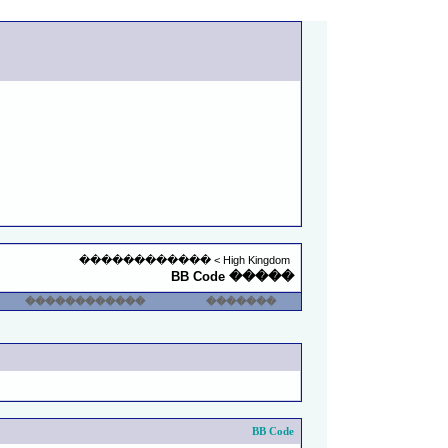
������������
>
High Kingdom
����� BB Code
������������
�������
BB Code