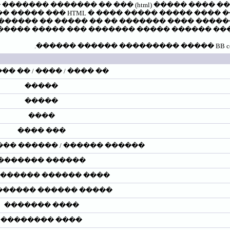
�� ������� ������� �� ��� (html) ����� ���� �
 ����� ��� HTML � ���� ����� ����� ���� �
��� �� ������� - �� ��� - ������� �������
 ������� � ��� ��� ���� ������ ����� ���
�� / ���� / �� ���� ��
�����
�����
����
��� ����
�� / ������ ������ / �����
������ �������
 ������ ����������
��� ������ ������� (URL)
���� �������
���� ��������