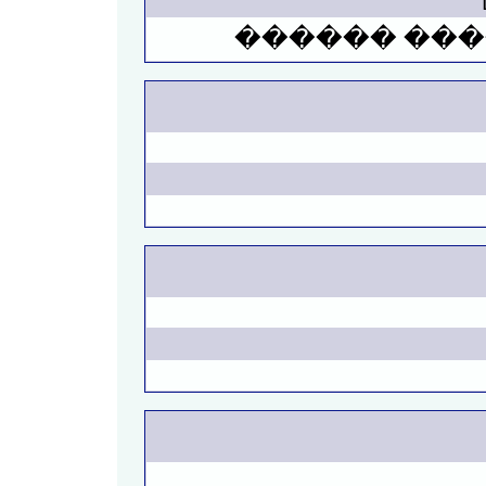
��� ���� �