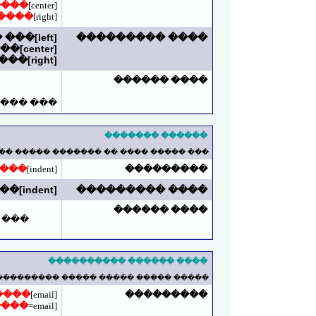
����
[center]
����
[right]
[left]��� ���� ������ ������[/left]
���� ���������
[center]��� ���� ������[/center]
[right]��� ���� ������ ������[/right]
���� ������
 ������
������ �������
��� ���� �� ������� ����� �������.
���
[indent]
���������
[indent]��� ���� ������ �������[/indent]
���� ���������
���� ������
����
���� ������ ����������
���� ������� ����� ����� ������� .
����
[email]
���������
����
[email=