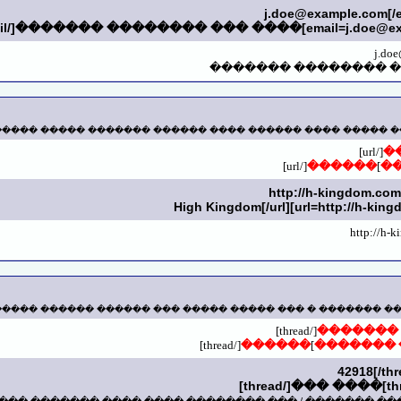
j.doe@example.com
[/
]���� ��� �������� �������[/email]
email=j.doe@e
j.do
���� ��� �������� 
��� ��� ���� ����� ����� �� ����� ����� ���� ������ 
[/url]
�
[/url]
������
]
�
http://h-
 ��� ������� ������ ���� ������� � ��� ����� ����� 
[/thread]
��� ���
[/thread]
������
]
��� ����