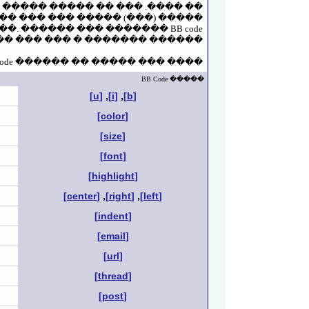
� ����� ����� �� ��� .���� ��
�� ��� ��� ����� (���) �����
���� ��� ����� ����� �����.
���� ��� ����� �� ������ BB code ����� ��������� ������ ������.
����� BB Code
[u]
,
[i]
,
[b]
[color]
[size]
[font]
[highlight]
[center]
,
[right]
,
[left]
[indent]
[email]
[url]
[thread]
[post]