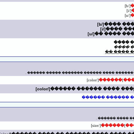
[/b]
[/i]
[/u]
��� �
��� �
��� ����
����� ����� ��� ���� ����� ������ ������ 
[/color]
������
]
��
��� ���� ������
��� ����� ���� 
[/size]
������
]
��