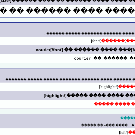
��� ������ �� ���� ��
����� ����� ��� ���� �� ��������� 
[/font]
������
]
��
��� ���� ������ 
����� ����� ��� �������� ���� ���� ������ ���� ��
[/highlight]
����
��� ���� ��
�����
��� ����� ����
[/left]
�