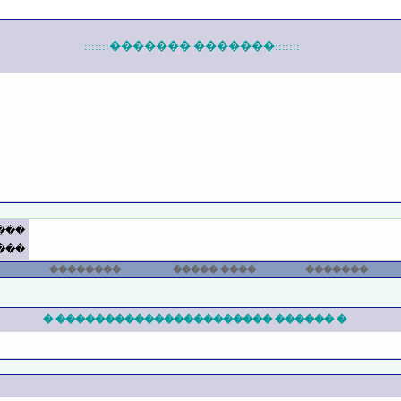
:::::::������� �������:::::::
���
���
��������
���� �����
�������
� ������ ���������������������� �