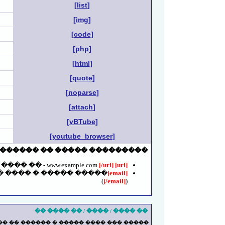
[list]
[img]
[code]
[php]
[html]
[quote]
[noparse]
[attach]
[vBTube]
[youtube_browser]
 ������� �� ����� �������:
�� ���� .
[/url]
www.example.com
[url]
� ���� � ����� �����
[email]
(
[/email]
)
�� ���� / ���� / �� ���� ��
����� ������� ����� ����� ������� .