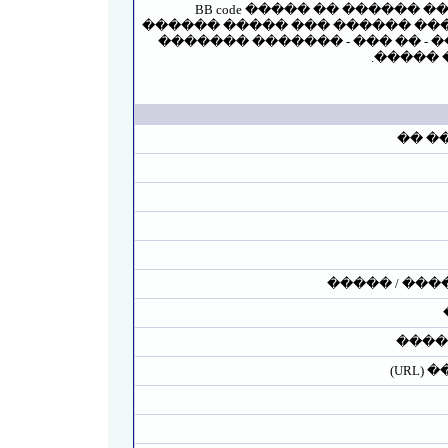
BB code ����� �� ������ 
������ ����� ��� ������ ����
�� ������� ���� �������. ������ ��� ������� BB code �� ��
������
�� ��
������ ����
����
��