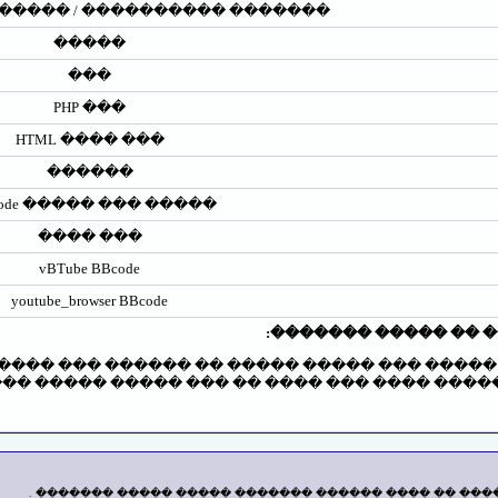
������� / ������� ��������
�����
���
��� PHP
��� ���� HTML
������
����� ��� ����� BB Code
��� ����
vBTube BBcode
youtube_browser BBcode
��������� ����� ��
�� ����� ����� �� ������ ��� ���� ����� ��
���� ����� ����� ��� �� ���� ��� ���� ����
����� ��� ���� ����� � ������ �� ����� �� ���� �