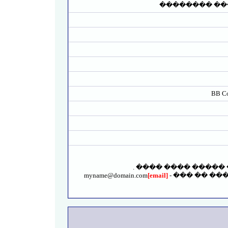
������� ���
- �� ���� ����� �
myname@domain.com
[email]
- ��� �� �