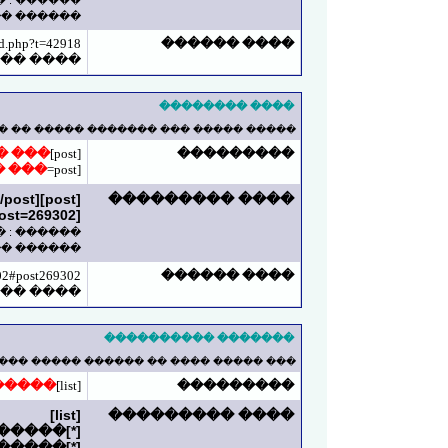
�� ������
��� ����
ad.php?t=42918
���� ������
��� ���
���� ��������
 ���� ������ ������� ����� ������.
�����
[post]
���������
����
[post=
[post]269302[/post]
���� ���������
[post=269302]���� ���[/post]
�� ������
��� ����
02#post269302
���� ������
��� ���
������� ����������
�� ������ ���� ������� �� �������.
�����
[list]
���������
[list]
���� ���������
 ������
�������