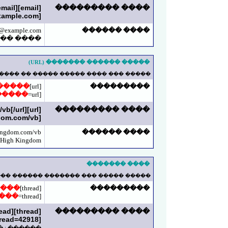
email]
[email]
���� ���������
xample.com
[
e@example.com
���� ������
�������
����� ������ ������� (URL)
���� ������ ������� ����� ������ .
�����
[url]
���������
�����
[url=
[url]http://h-kingdom.com/vb[/url]
���� ���������
[url=http://h-kingdom.com/vb]High Kingdom[/url]
kingdom.com/vb
���� ������
High Kingdom
���� �������
��� ������ ������ ������ ������� .
����
[thread]
���������
���
[thread=
[thread]42918[/thread]
���� ���������
[thread=42918]���� ���[/thread]