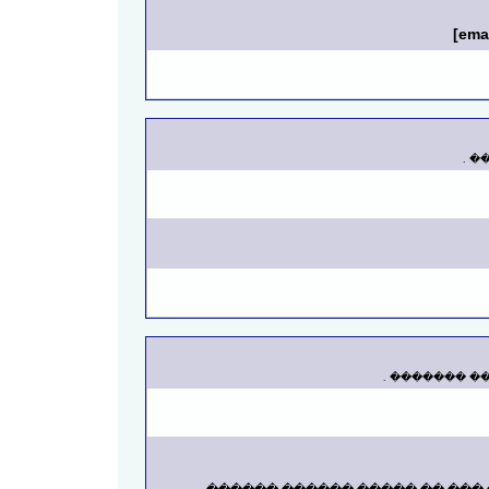
��
����� �����