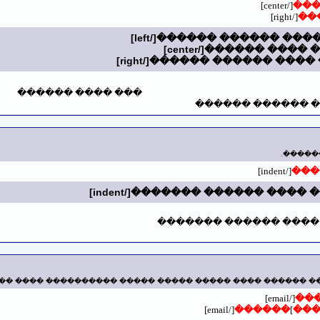
[/center]
��
[/right]
��
��� ���� ������
��� ���� ������
��� ��
[/indent]
���
��� ���� ������ ���
� ������ ���� ����� ����� ����� ���������� ���� ��
[/email]
��
[/email]
������
]
��