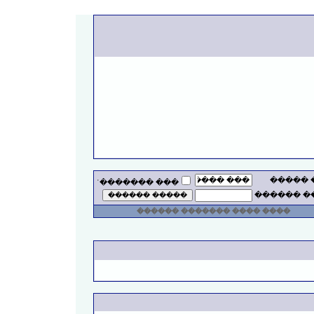
��� ��
��� �������ʿ
���� ���
���� ���� ������� ������