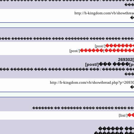
�������� ���� ���� ������� ��� ��� �� ����� ����
���
http://h-kingdom.com/vb/showthre
�
�� ��� ������� ����� �� ����� ����� ����� ��������
[/post]
��� ���
[/post]
������
]
��� ����
�������� ���� ���� ������� ��� ��� �� ����� ����
���
http://h-kingdom.com/vb/showthread.php?p=2693
�
��� ����� ���� �� ������ ����� ����� ��
[/list]
�
[*]�������
[*]������� 