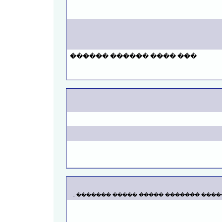
��� ���� ������ ������
����� ����� ����� ����� ���������