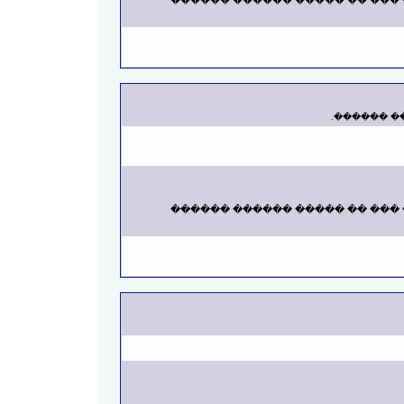
������ : ��� ������� / ��� 
����� ���
������ : ��� ������� / ��� 