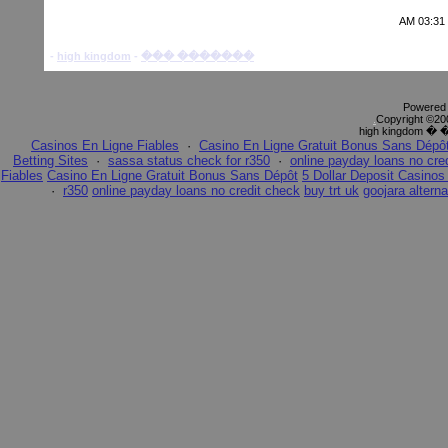
03:31 AM
-
high kingdom
-
������� ���
Powered b
.
Copyright ©200
����
Casinos En Ligne Fiables
·
Casino En Ligne Gratuit Bonus Sans Dépô
Betting Sites
·
sassa status check for r350
·
online payday loans no cre
Fiables
Casino En Ligne Gratuit Bonus Sans Dépôt
5 Dollar Deposit Casinos
·
r350
online payday loans no credit check
buy trt uk
goojara alterna