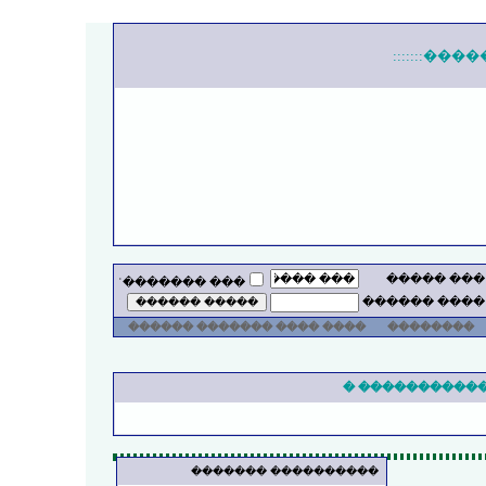
:::::::���
��� �����
��� �������ʿ
���� ������
���� ���� ������� ������
��������
� ������ ���
���������� �������