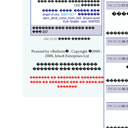
���������� ���� �� ���
������ (10):
12:20 PM
07-
�����
����
��� �����
[color=
angel of sky
B@D BOY
�������
dare_devil_come_from_hell
dreamcastel
Evil~Shaikh
nani
SNIPER
��� ������ ��� �������
���
217
������
.
10:45 AM
������ ����
06:35 PM
06-
Powered by vBulletin� , Copyright �2000 -
2008, Jelsoft Enterprises Ltd
01:49 PM
06-
���� ������ ������
�������� ��� �������
�������� �������� �� �������
������
�� ���� �� ��� ������� �� ����
�������
05:46 PM
06-
11:24 PM
06-2