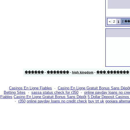
>
2
1
������
-
�������
-
high kingdom
-
������� ���
Casinos En Ligne Fiables
·
Casino En Ligne Gratuit Bonus Sans Dépô
Betting Sites
·
sassa status check for r350
·
online payday loans no cre
Fiables
Casino En Ligne Gratuit Bonus Sans Dépôt
5 Dollar Deposit Casinos
·
r350
online payday loans no credit check
buy trt uk
goojara alterna