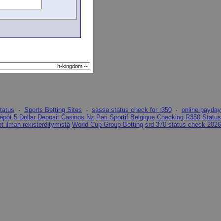
tatus
·
Sports Betting Sites
·
sassa status check for r350
·
online payday
épôt
5 Dollar Deposit Casinos Nz
Pari Sportif Belgique
Checking R350 Status
t ilman rekisteröitymistä
World Cup Group Betting
srd 370 status check 2026