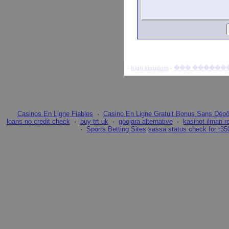
-
high kingdom
-
������� ��
Casinos En Ligne Fiables
·
Casino En Ligne Gratuit Bonus Sans Dépô
loans no credit check
·
buy trt uk
·
goojara alternative
·
kasinot ilman re
·
Sports Betting Sites
sassa status check for r35