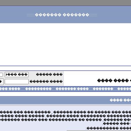
:::::::������� �������:::::::
��� �����
����� ���
���� ������
� ������
���������
���� �������
�������
����
����� �
�� ���� ��� ����� �� ���� ������ , ����� ��� ���
���������� �������� ���� ������. ����� ���� ��
����� ������, ����� �� ��������� ��� ����� ���
����� ������ ��