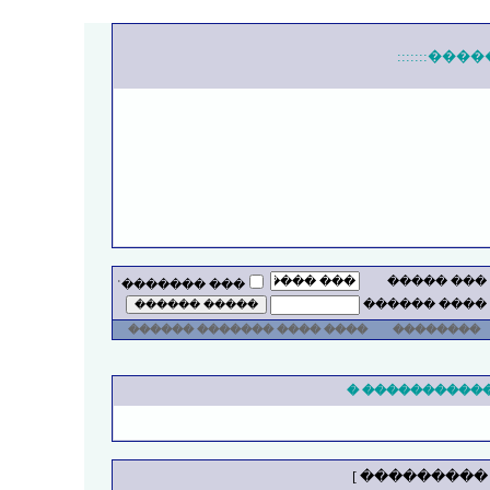
:::::::���
��� �����
��� �������ʿ
���� ������
���� ���� ������� ������
��������
� ������ ���
: ���������