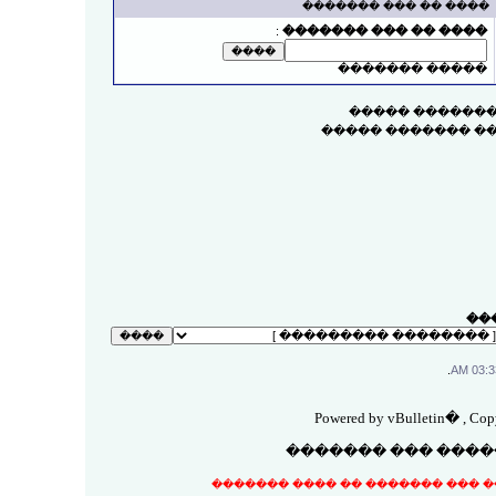
���� �� ��� �������
:
���� �� ��� �������
����� �������
����� ���� ��
����� ���� �� ��
��
.
03:33 
Powered by vBulletin� , Copy
���� ������ ����
�������� �������� �� ������� 