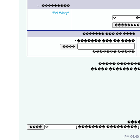
��������� : 1
*Evil Winry*
���� �� ��� �������
:
���� �� ��� �������
����� �������
����� ���� ��
����� ���� �� ��
���
.
04:40 PM