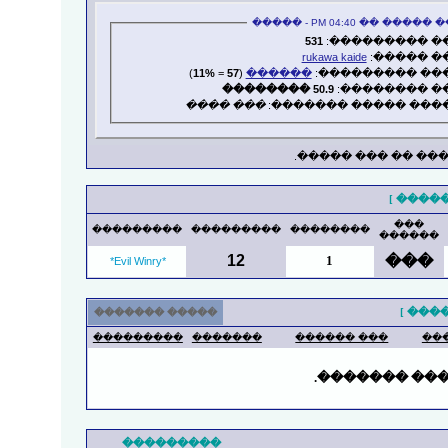
��� ����� �� 04:40 PM - 
531
��� ��������
rukawa kaide
��� ����
)
11%
=
57
(
������
���� ��������
50.9 ��������
��� �������
��� ����
����� ����� ������
, ���� ���� �����
: ����
���
���������
���������
��������
������
12
1
���
*Evil Winry*
����� �������
: ���
���������
�������
��� ������
��
������ ����
���������