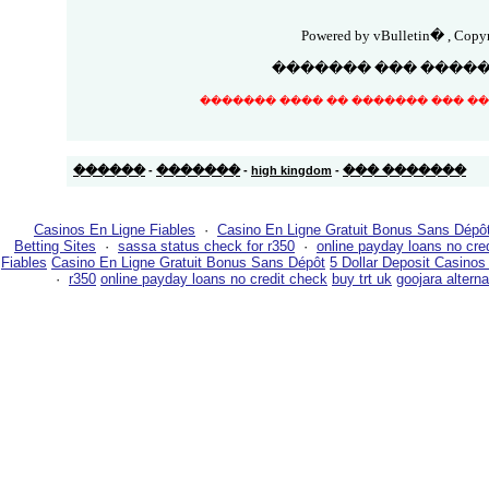
Powered by vBulletin� , Copyri
���� ������ ����
�������� �������� �� ������� �
������
-
�������
-
high kingdom
-
������� ���
Casinos En Ligne Fiables
·
Casino En Ligne Gratuit Bonus Sans Dépô
Betting Sites
·
sassa status check for r350
·
online payday loans no cre
Fiables
Casino En Ligne Gratuit Bonus Sans Dépôt
5 Dollar Deposit Casinos
·
r350
online payday loans no credit check
buy trt uk
goojara alterna