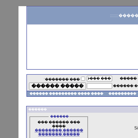
:::::::���
��� �
��� �������ʿ
���� ��
���� ���� ��������� ������
���������
������
������
��� ������ ���
����
Si
������ ��������
����� �������