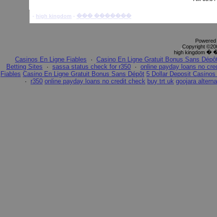
-
high kingdom
-
������� ���
Powered b
.
Copyright ©200
����
Casinos En Ligne Fiables
·
Casino En Ligne Gratuit Bonus Sans Dépô
Betting Sites
·
sassa status check for r350
·
online payday loans no cre
Fiables
Casino En Ligne Gratuit Bonus Sans Dépôt
5 Dollar Deposit Casinos
·
r350
online payday loans no credit check
buy trt uk
goojara alterna