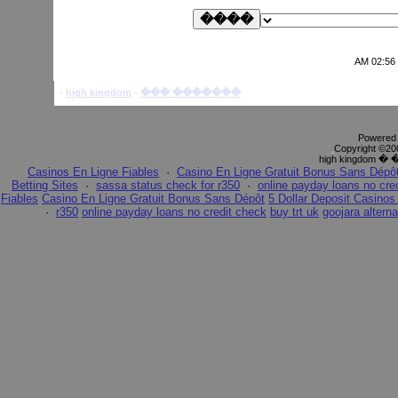
02:56 AM
-
high kingdom
-
������� ���
Powered b
.
Copyright ©200
����
Casinos En Ligne Fiables
·
Casino En Ligne Gratuit Bonus Sans Dépô
Betting Sites
·
sassa status check for r350
·
online payday loans no cre
Fiables
Casino En Ligne Gratuit Bonus Sans Dépôt
5 Dollar Deposit Casinos
·
r350
online payday loans no credit check
buy trt uk
goojara alterna