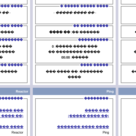
���� ����� ����� �
���� 
- �� ���� ����� -
- �� ���
���� ����� ��
�� ����
������ ��:
�� ����
�
����������
2
��� ���� �����:
0
��� ��
����� �������� ��
����� ��
00:00
�����:
00:00
�
����� ����
�������: �� ���� ���
�������: 
����
�
Reactor
��������
��� ����
(�� ���� �����)
(�
���� ���� �������
���� 
Reactor