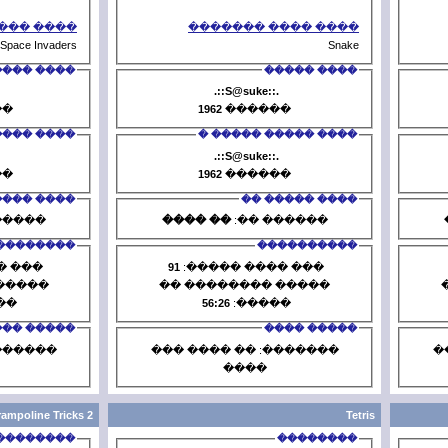
���� ���� �������
���� 
Space Invaders
���� �����
TzaR
31360
������
1962
�
���� ����� ����� �
���� 
TzaR
31360
������
1962
�
���� ����� ��
�� ����
������ ��:
�� ����
�
����������
11
��� ���� �����:
91
��� ��
����� �������� ��
����� ��
01:18:30
�����:
56:26
�
����� ����
�������: �� ���� ���
�������: 
����
�
Trampoline Tricks 2
��������