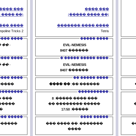
��� ����
(�� ���� �����)
(�
���� ���� �������
���� 
Trampoline Tricks 2
���� �����
- �� ���� ����� -
EVIL-
8407
�
���� ����� ����� �
���� 
- �� ���� ����� -
EVIL-
8407
�
���� ����� ��
�� ����
������ ��:
�� ����
�
����������
1
��� ���� �����:
8
��� ��
����� �������� ��
����� ��
00:00
�����:
17:50
�
����� ����
�������: �� ���� ���
�������: 
����
�