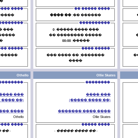
2800
������
���� ����� ��
�� ����
������ ��:
�� ����
�
����������
22
��� ���� �����:
0
��� ��
����� �������� ��
����� ��
47:24
�����:
00:00
�
����� ����
�������: �� ���� ���
�������: 
����
�
Othello
��������
��� ����
(�� ���� �����)
(�
���� ���� �������
���� 
Othello
���� �����
- �� ���� ����� -
- �� ���