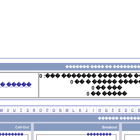
���
��������
����� ����� �����
Z
Y
X
W
V
U
T
S
R
Q
P
O
N
M
L
Cell-Out
��������