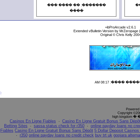
�������: 
�
E
-
high kingdom
-
������� ���
Casinos En Ligne Fiables
·
Casino 
Betting Sites
·
sassa status check for
Fiables
Casino En Ligne Gratuit Bonus S
·
r350
online payday loans no cr