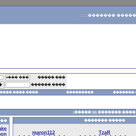
��� �����
��� �������ʿ
���� ������
���� ���� ��������� ������
��
���� ������� ���� �
Snake
maron112
Simon