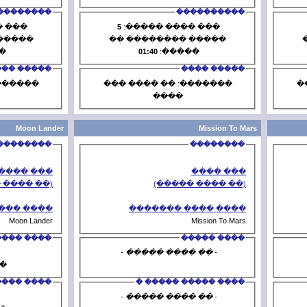
����������
2
��� ���� �����:
5
��� ��
����� �������� ��
����� ��
08:58
�����:
01:40
�
����� ����
�������: �� ���� ���
�������: 
����
�
Moon Lander
��������
��� ����
(�� ���� �����)
(�
���� ���� �������
���� 
Moon Lander
���� �����
$M.LION$
- �� ���
2800
������
���� ����� ����� �
���� 
$M.LION$
- �� ���