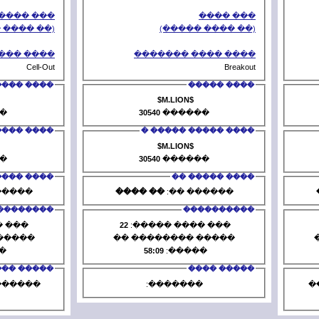
��� ����
(�� ���� �����)
(�
���� ���� �������
���� 
Cell-Out
���� �����
$M.LION$
8170
������
30540
�
���� ����� ����� �
���� 
$M.LION$
8170
������
30540
�
���� ����� ��
�� ����
������ ��:
�� ����
�
����������
5
��� ���� �����:
22
��� ��
����� �������� ��
����� ��
05:29
�����:
58:09
�
����� ����
�������: �� ���� ���
���
����