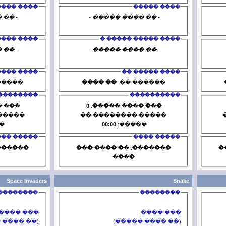
���� �����
- �� ���� ����� -
- �� ���
���� ����� ����� �
���� 
- �� ���� ����� -
- �� ���
���� ����� ��
�� ����
������ ��:
�� ����
�
����������
0
��� ���� �����:
0
��� ��
����� �������� ��
����� ��
00:00
�����:
00:00
�
����� ����
�������: �� ���� ���
�������: 
����
�
Space Invaders
��������
��� ����
(�� ���� �����)
(�