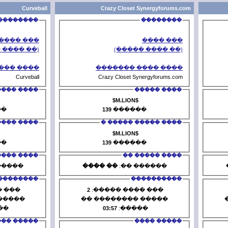
Curveball
Crazy C
��������
��� ����
(�� ���� �����)
(�
���� ���� �������
���� 
Curveball
Crazy Clo
���� �����
TzaR
19955
������
139
��
���� ����� ����� �
���� 
TzaR
19955
������
139
��
���� ����� ��
�� ����
������ ��:
�� ����
�
����������
6
��� ���� �����:
2
��� ��
����� �������� ��
����� ��
01:34:33
�����:
03:57
�
����� ����