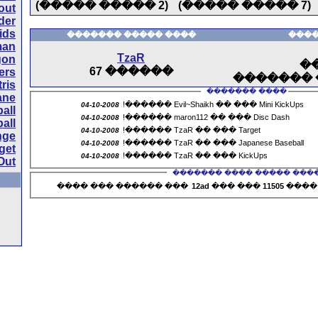
����� �����)
2
(
Breakout
Moon Lander
Asteroids
���� ����� ���
Pacman
TzaR
Hexxagon
67
������
Space Invaders
Tetris
flyplane
04-10-2008
Curveball
04-10-2008
Japanese Baseball
04-10-2008
Chopper Challenge
04-10-2008
Target
04-10-2008
Cell-Out
���� �������
��� ������ ��� �
Snake