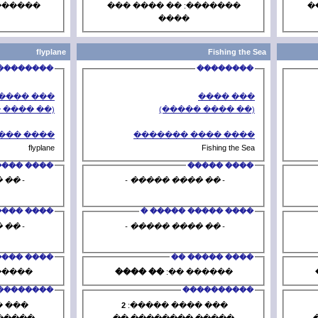
�������: �� ���� ���
�������: 
����
�
flyplane
��������
��� ����
(�� ���� �����)
(�
���� ���� �������
���� 
flyplane
���� �����
- �� ���� ����� -
- �� ���
���� ����� ����� �
���� 
- �� ���� ����� -
- �� ���
���� ����� ��
�� ����
������ ��:
�� ����
�
����������
6
��� ���� �����:
2
��� ��
����� �������� ��
����� ��