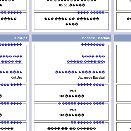
00:00
�����:
00:00
�
����� ����
�������: �� ���� ���
�������: 
����
�
KickUps
��������
��� ����
(�� ���� �����)
(�
���� ���� �������
���� 
KickUps
���� �����
TzaR
T
231
������
810
��
���� ����� ����� �
���� 
TzaR
T
231
������
810
��
���� ����� ��
�� ����
������ ��:
�� ����
�